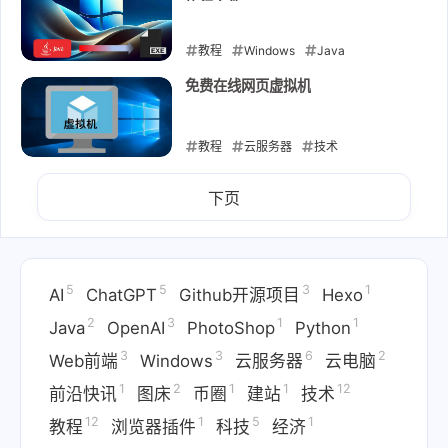
执行文件
教程
Windows
Java
2024-08-23
免费在线网页虚拟机
教程
云服务器
技术
2024-08-19
下页
5
5
3
1
AI
ChatGPT
Github开源项目
Hexo
2
3
1
1
Java
OpenAI
PhotoShop
Python
3
3
6
2
Web前端
Windows
云服务器
云电脑
1
2
1
1
12
前沿快讯
图床
币圈
建站
技术
12
1
5
1
教程
浏览器插件
科技
经济