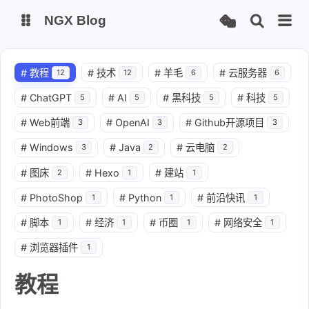
NGX Blog
Status
Qexo
#
教程
#
技术
#
羊毛
#
云服务器
12
12
6
6
#
ChatGPT
#
AI
#
黑科技
#
科技
5
5
5
5
备用链接
Code-Server
#
Web前端
#
OpenAI
#
Github开源项目
3
3
3
#
Windows
#
Java
#
云电脑
3
2
2
#
图床
#
Hexo
#
建站
2
1
1
#
PhotoShop
#
Python
#
前沿快讯
1
1
1
#
脚本
#
经济
#
币圈
#
网络安全
1
1
1
1
#
浏览器插件
1
教程