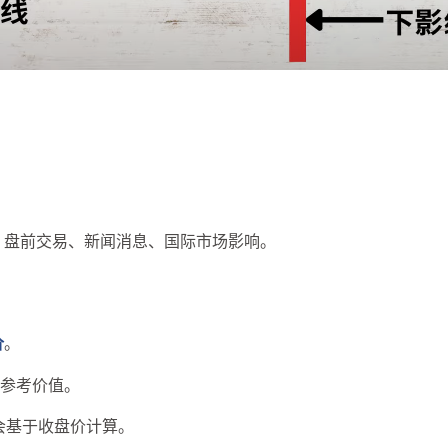
。
兴趣点
寻找你感兴趣的领域
、盘前交易、新闻消息、国际市场影响。
5
5
3
AI
ChatGPT
Github开源项目
1
1
3
PhotoShop
Python
Web前端
价
。
有参考价值。
1
2
1
1
前沿快讯
图床
币圈
建站
会基于收盘价计算。
5
1
1
6
科技
经济
网络安全
羊毛