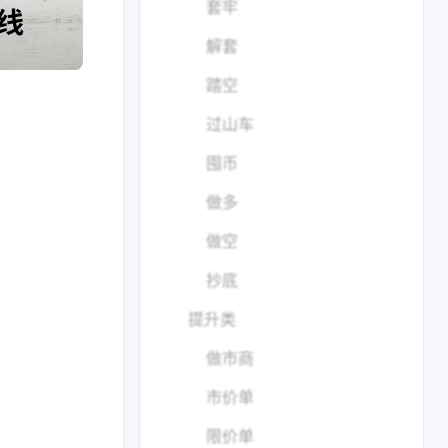
套牢
解套
踏空
过山车
囤币
做多
做空
抄底
1
2
3
Hexo
Java
OpenAI
提升类
3
6
2
Windows
云服务器
云电脑
做市商
12
12
1
技术
教程
浏览器插件
市价单
1
5
脚本
黑科技
限价单