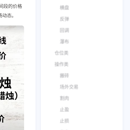
间段的价格
横盘
场动态。
反弹
回调
瀑布
仓位类
操作类
搬砖
场外交易
割肉
止盈
止损