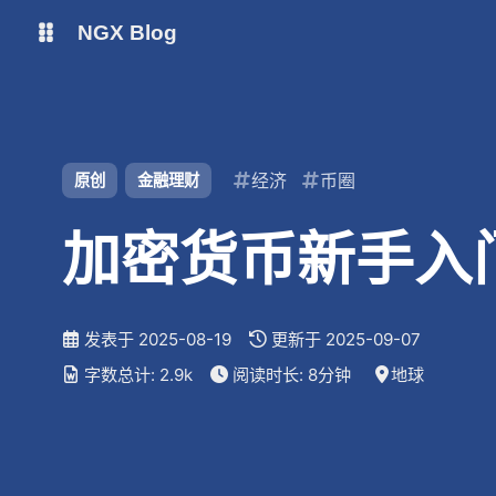
NGX Blog
Status
Qexo
shift K
关闭快捷键功能
经济
币圈
原创
金融理财
备用链接
Code-Server
shift A
打开/关闭中控台
加密货币新手入
shift M
播放/暂停音乐
shift D
深色/浅色显示模式
shift S
站内搜索
发表于
2025-08-19
更新于
2025-09-07
shift R
随机访问
字数总计:
2.9k
阅读时长:
8分钟
地球
shift H
返回首页
shift F
友链鱼塘
shift L
友链页面