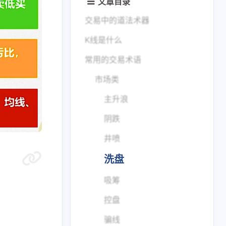
文章目录
交易中的道法术器
K线是什么
常用的交易术语
市场类
主升浪
阴跌
井喷
洗盘
吸筹
控盘
骗线