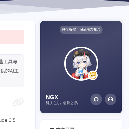
睡个好觉，保证精力充沛
些工具与
供的AI工
NGX
科技之力，创新之源。
e 3.5