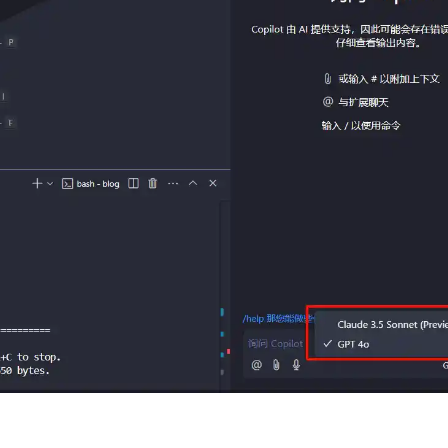
兴趣点
寻找你感兴趣的领域
5
5
3
AI
ChatGPT
Github开源项目
1
1
3
PhotoShop
Python
Web前端
1
2
1
1
前沿快讯
图床
币圈
建站
5
1
1
6
科技
经济
网络安全
羊毛