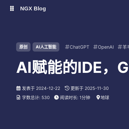
NGX Blog
Status
Qexo
shift K
关闭快捷键功能
ChatGPT
OpenAI
羊
原创
AI人工智能
备用链接
Code-Server
shift A
打开/关闭中控台
AI赋能的IDE，G
shift M
播放/暂停音乐
shift D
深色/浅色显示模式
shift S
站内搜索
发表于
2024-12-22
更新于
2025-11-30
shift R
随机访问
字数总计:
530
阅读时长:
1分钟
地球
shift H
返回首页
shift F
友链鱼塘
shift L
友链页面