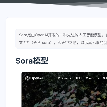
shift P
关于本站
shift I
原版/本站右键菜单
Sora是由OpenAI开发的一种先进的人工智能模
文“空”（そら sora），即天空之意，以示其无限的
Sora模型