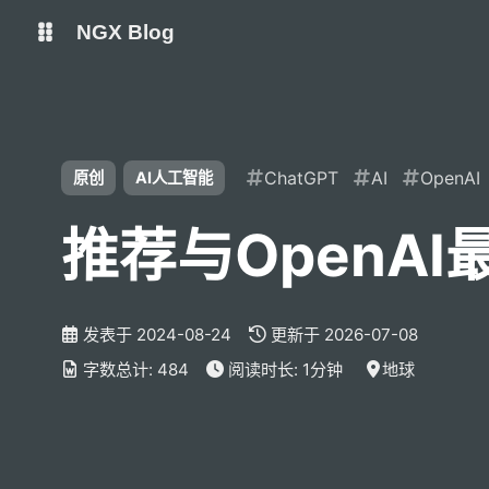
NGX Blog
Status
Qexo
shift K
关闭快捷键功能
ChatGPT
AI
OpenAI
原创
AI人工智能
备用链接
Code-Server
shift A
打开/关闭中控台
推荐与OpenAI
shift M
播放/暂停音乐
shift D
深色/浅色显示模式
shift S
站内搜索
发表于
2024-08-24
更新于
2026-07-08
shift R
随机访问
字数总计:
484
阅读时长:
1分钟
地球
shift H
返回首页
shift F
友链鱼塘
shift L
友链页面