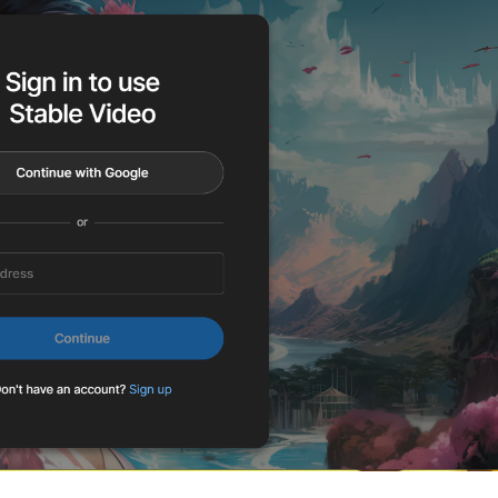
兴趣点
寻找你感兴趣的领域
5
5
3
AI
ChatGPT
Github开源项目
1
1
3
PhotoShop
Python
Web前端
1
2
1
1
前沿快讯
图床
币圈
建站
5
1
1
6
科技
经济
网络安全
羊毛